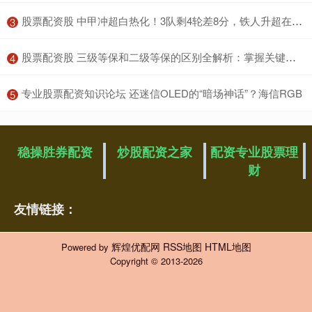
​股票配资股 中甲冲超白热化！3队剩4轮差8分，铁人升超在望，广州豹一线生机
3
​股票配资股 三级等保和二级等保的区别全解析：掌握关键点，避免合规风险！
4
​专业股票配资知识论坛 还迷信OLED的“暗场神话”？海信RGB
5
稳操胜券配资
炒股配资之家
配资专业股票理
财
友情链接：
辉煌优配网
RSS地图
HTML地图
Powered by
Copyright
© 2013-2026