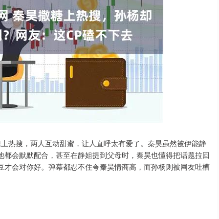
上热搜，两人互动甜蜜，让人直呼太有爱了。秦昊虽然被伊能静
他都会默默配合，甚至在静姐提到父母时，秦昊也懂得把话题拉回
豆才会对你好。弹幕都忍不住夸秦昊情商高，而孙杨则被网友吐槽