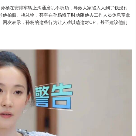
孙杨在安排车辆上沟通磨叽不听劝，导致大家陷入人到了钱没付
导他拍照、挑礼物，甚至在孙杨饿了时劝阻他去工作人员休息室拿
。网友表示，孙杨的这些行为让人难以磕这对CP，甚至建议他们