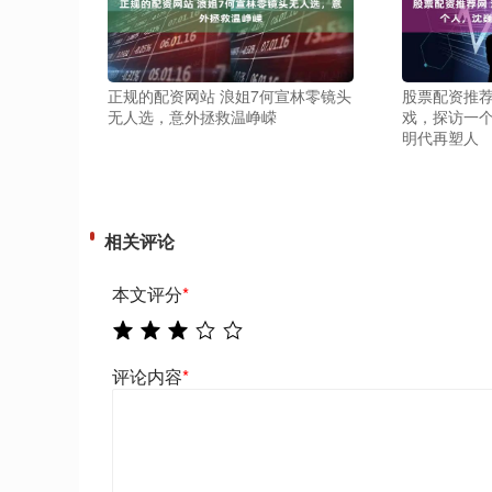
正规的配资网站 浪姐7何宣林零镜头
股票配资推荐
无人选，意外拯救温峥嵘
戏，探访一
明代再塑人
相关评论
本文评分
*
评论内容
*