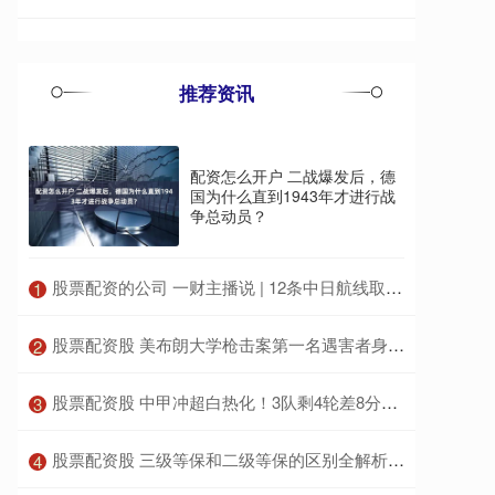
推荐资讯
配资怎么开户 二战爆发后，德
国为什么直到1943年才进行战
争总动员？
​股票配资的公司 一财主播说 | 12条中日航线取消 热门出境游目的地次序“洗牌”
1
​股票配资股 美布朗大学枪击案第一名遇害者身份确认 嫌犯身份仍未披露
2
​股票配资股 中甲冲超白热化！3队剩4轮差8分，铁人升超在望，广州豹一线生机
3
​股票配资股 三级等保和二级等保的区别全解析：掌握关键点，避免合规风险！
4