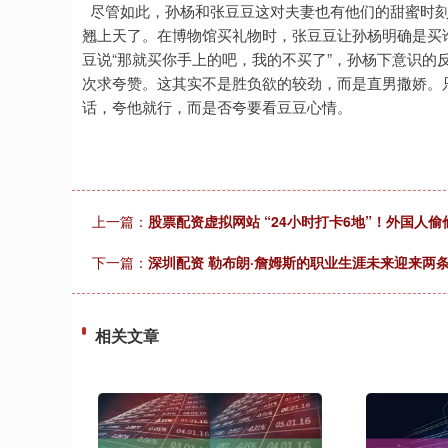
尽管如此，孙杨和张豆豆这对夫妻也有他们的甜蜜时刻
翘上天了。在博物馆买礼物时，张豆豆让孙杨明确是买谁
豆说“那就买你手上的吧，我的不买了”，孙杨下意识的
次求夸赞。这其实不是胜负欲的较劲，而是直男撒娇。只
话，夸他就行，而是否夸要看豆豆心情。
上一篇：
股票配资虚拟网站 “24小时打卡6地”！外国人
下一篇：
深圳配资 勒布朗·詹姆斯的职业生涯未来迎来两
相关文章