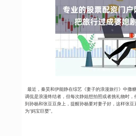
最近，秦昊和伊能静在综艺《妻子的浪漫旅行》中撒糖
调侃是浪漫终结者，但每次静姐想拍照或者挑礼物时，
到孙杨和张豆豆身上，提醒孙杨要对妻子好，这样张豆
为“妈宝巨婴”。