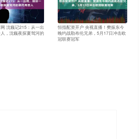
网 沈巍记215：从一出
恒指配资开户 央视直播！樊振东今
个人，沈巍夜探夏驾河的
晚约战勒布伦兄弟，5月17日冲击欧
冠联赛冠军