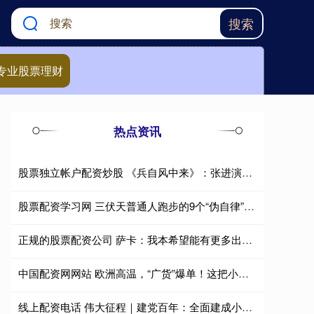
搜索
专业股票理财
热点资讯
股票独立帐户配资炒股 《兵自风中来》：张进演绎别样军人风采
股票配资学习网 三伏天普通人跑步的9个“伪自律”，越坚持，越伤身！
正规的股票配资公司 萨卡：我本希望能有更多出场机会，对阵阿根廷那场比赛我完全能踢
中国配资网网站 欧洲高温，“广货”爆单！这把小风扇何以让世界爱上“中国风”？
线上配资电话 伟大征程｜建党百年：全面建成小康社会，向第二个百年奋斗目标迈进（有声版）